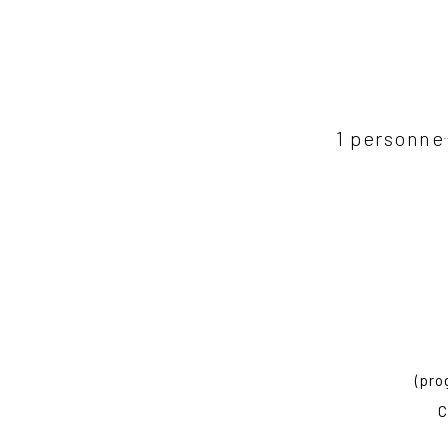
1 personne
(pro
C