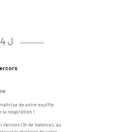
4 J
Vercors
ôme
maîtrise de votre souffle
 la respiration !
n Vercors (1h de Valence), au
rouver la maîtrise de votre