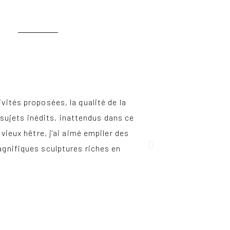
ivités proposées, la qualité de la
J'ai apprécié l'a
s sujets inédits, inattendus dans ce
qualité et adap
ieux hêtre, j'ai aimé empiler des
copieux, variés 
magnifiques sculptures riches en
adoré cette