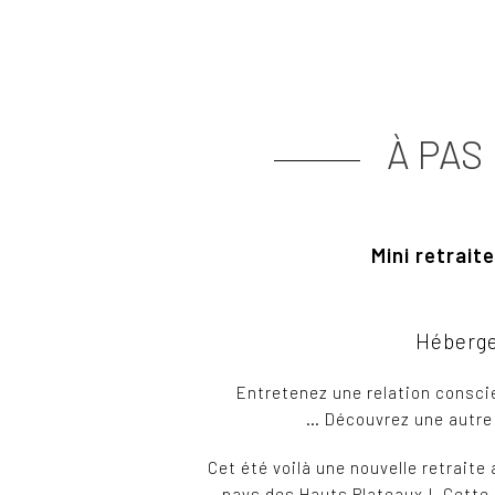
À PAS 
Mini retrait
Héberg
Entretenez une relation conscie
… Découvrez une autre f
Cet été voilà une nouvelle retraite 
pays des Hauts Plateaux ! Cette r