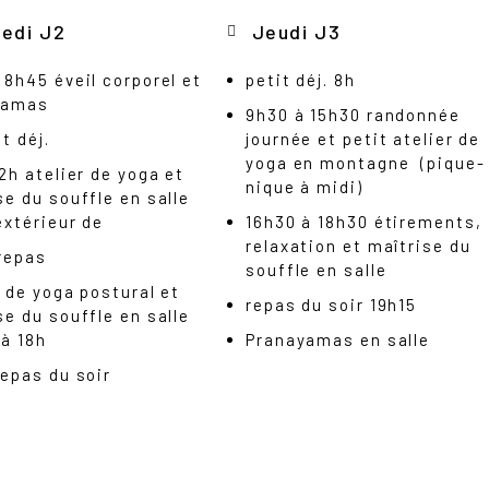
redi J2
Jeudi J3
 8h45 éveil corporel et
petit déj. 8h
yamas
9h30 à 15h30 randonnée
t déj.
journée et petit atelier de
yoga en montagne (pique-
12h atelier de yoga et
nique à midi)
se du souffle en salle
extérieur de
16h30 à 18h30 étirements,
relaxation et maîtrise du
repas
souffle en salle
r de yoga postural et
repas du soir 19h15
se du souffle en salle
 à 18h
Pranayamas en salle
repas du soir