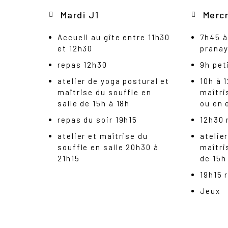
Mardi J1
Merc
Accueil au gîte entre 11h30
7h45 à
et 12h30
prana
repas 12h30
9h peti
atelier de yoga postural et
10h à 
maîtrise du souffle en
maîtri
salle de 15h à 18h
ou en 
repas du soir 19h15
12h30 
atelier et maîtrise du
atelie
souffle en salle 20h30 à
maîtri
21h15
de 15h
19h15 
Jeux