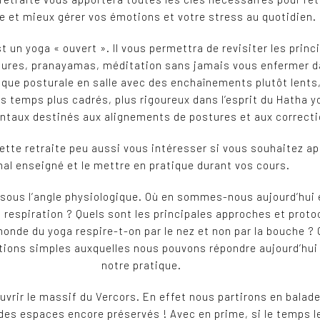
e et mieux gérer vos émotions et votre stress au quotidien.
 un yoga « ouvert ». Il vous permettra de revisiter les pri
tures, pranayamas, méditation sans jamais vous enfermer d
que posturale en salle avec des enchaînements plutôt lents,
des temps plus cadrés, plus rigoureux dans l’esprit du Hatha 
aux destinés aux alignements de postures et aux correctio
ette retraite peu aussi vous intéresser si vous souhaitez a
al enseigné et le mettre en pratique durant vos cours.
on sous l’angle physiologique. Où en sommes-nous aujourd’hui
la respiration ? Quels sont les principales approches et pro
monde du yoga respire-t-on par le nez et non par la bouche ? 
stions simples auxquelles nous pouvons répondre aujourd’hui
notre pratique.
ouvrir le massif du Vercors. En effet nous partirons en balad
 des espaces encore préservés ! Avec en prime, si le temps l